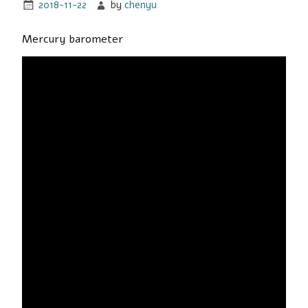
2018-11-22
by
chenyu
Mercury barometer