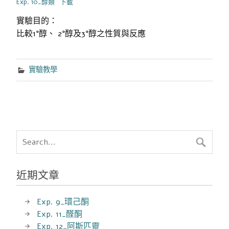
Exp. 10_醇類
下載
實驗目的：
比較1°醇、 2°醇及3°醇之性質與反應
實驗教學
近期文章
Exp. 9_環己酮
Exp. 11_醛酮
Exp. 12_阿斯匹靈