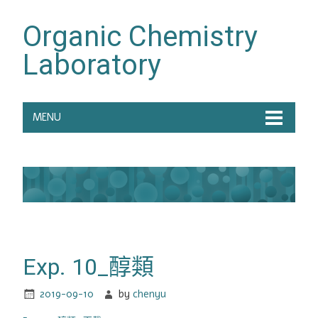
Organic Chemistry
Laboratory
MENU
Exp. 10_醇類
2019-09-10
by
chenyu