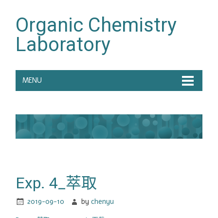
Organic Chemistry
Laboratory
MENU
Exp. 4_萃取
2019-09-10
by
chenyu