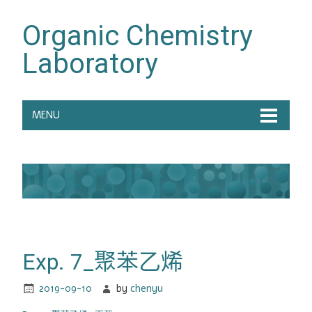
Organic Chemistry
Laboratory
MENU
Exp. 7_聚苯乙烯
2019-09-10
by
chenyu