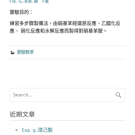
Exp. 14_苯胺_續
下載
實驗目的：
練習多步驟製備法，由硝基苯經還原反應、乙醯化反
應、 硝化反應和水解反應而製得對硝基苯胺。
實驗教學
近期文章
Exp. 9_環己酮