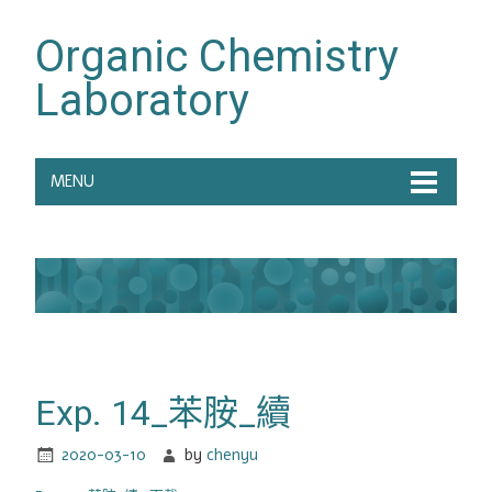
Organic Chemistry
Laboratory
MENU
Exp. 14_苯胺_續
2020-03-10
by
chenyu