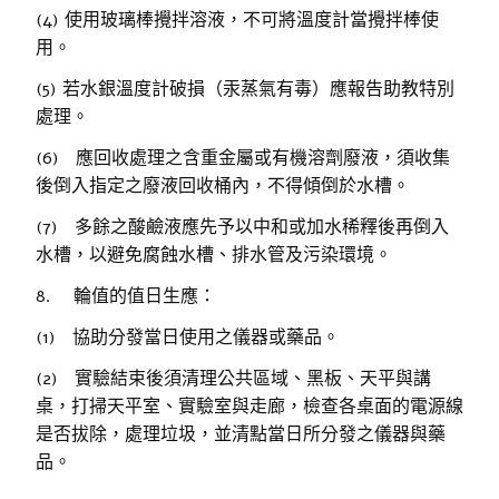
(4) 使用玻璃棒攪拌溶液，不可將溫度計當攪拌棒使
用。
(5) 若水銀溫度計破損（汞蒸氣有毒）應報告助教特別
處理。
(6) 應回收處理之含重金屬或有機溶劑廢液，須收集
後倒入指定之廢液回收桶內，不得傾倒於水槽。
(7) 多餘之酸鹼液應先予以中和或加水稀釋後再倒入
水槽，以避免腐蝕水槽、排水管及污染環境。
8. 輪值的值日生應：
(1) 協助分發當日使用之儀器或藥品。
(2) 實驗結束後須清理公共區域、黑板、天平與講
桌，打掃天平室、實驗室與走廊，檢查各桌面的電源線
是否拔除，處理垃圾，並清點當日所分發之儀器與藥
品。