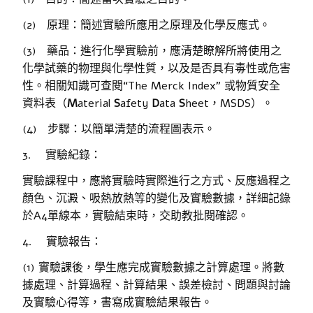
(2) 原理：簡述實驗所應用之原理及化學反應式。
(3) 藥品：進行化學實驗前，應清楚瞭解所將使用之
化學試藥的物理與化學性質，以及是否具有毒性或危害
性。相關知識可查閱“The Merck Index” 或物質安全
資料表（
M
aterial
S
afety
D
ata
S
heet，MSDS）。
(4) 步驟：以簡單清楚的流程圖表示。
3. 實驗紀錄：
實驗課程中，應將實驗時實際進行之方式、反應過程之
顏色、沉澱、吸熱放熱等的變化及實驗數據，詳細記錄
於A4單線本，實驗結束時，交助教批閱確認。
4. 實驗報告：
(1) 實驗課後，學生應完成實驗數據之計算處理。將數
據處理、計算過程、計算結果、誤差檢討、問題與討論
及實驗心得等，書寫成實驗結果報告。