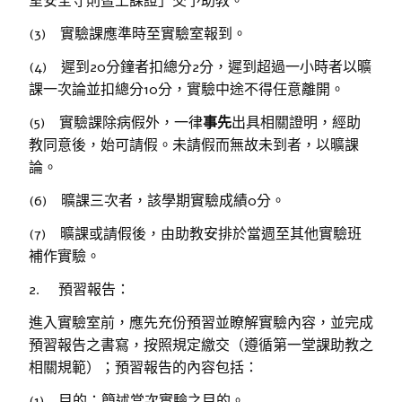
室安全守則暨上課證」交予助教。
(3) 實驗課應準時至實驗室報到。
(4) 遲到20分鐘者扣總分2分，遲到超過一小時者以曠
課一次論並扣總分10分，實驗中途不得任意離開。
(5) 實驗課除病假外，一律
事先
出具相關證明，經助
教同意後，始可請假。未請假而無故未到者，以曠課
論。
(6) 曠課三次者，該學期實驗成績0分。
(7) 曠課或請假後，由助教安排於當週至其他實驗班
補作實驗。
2. 預習報告：
進入實驗室前，應先充份預習並瞭解實驗內容，並完成
預習報告之書寫，按照規定繳交（遵循第一堂課助教之
相關規範）；預習報告的內容包括：
(1) 目的：簡述當次實驗之目的。