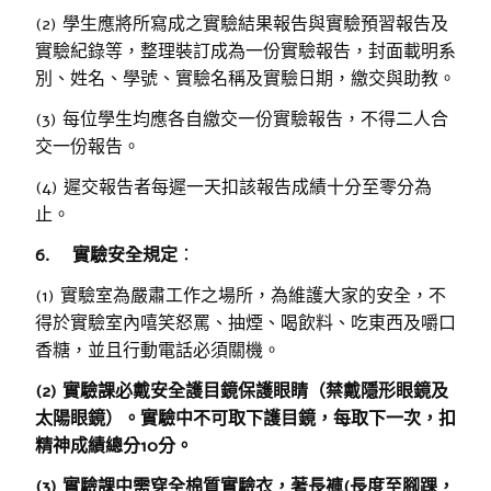
(2) 學生應將所寫成之實驗結果報告與實驗預習報告及
實驗紀錄等，整理裝訂成為一份實驗報告，封面載明系
別、姓名、學號、實驗名稱及實驗日期，繳交與助教。
(3) 每位學生均應各自繳交一份實驗報告，不得二人合
交一份報告。
(4) 遲交報告者每遲一天扣該報告成績十分至零分為
止。
6.
實驗安全規定
：
(1) 實驗室為嚴肅工作之場所，為維護大家的安全，不
得於實驗室內嘻笑怒罵、抽煙、喝飲料、吃東西及嚼口
香糖，並且行動電話必須關機。
(2)
實驗課必戴安全護目鏡保護眼睛（禁戴隱形眼鏡及
太陽眼鏡）。實驗中不可取下
護目鏡
，每取下一次，扣
精神成績總分
10
分。
(3)
實驗課中需穿全棉質實驗衣，著長褲
(
長度至腳踝，