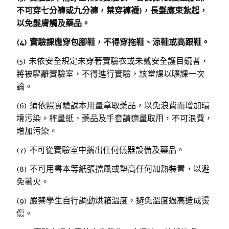
不可穿七分褲或九分褲，禁穿褲襪
)
，長髮應束紮起
，
以免髮膚觸及藥品。
(4)
實驗課應穿包腳鞋，不得穿拖鞋
、涼鞋或高跟鞋
。
(5) 未依安全規定未穿著實驗衣或未戴安全護目鏡者，
將被驅離實驗室，不得進行實驗，該堂課以曠課一次
論。
(6) 須依照實驗課本用量拿取藥品，以免浪費而增加環
境污染。秤量紙、藥品及手套請適量取用，不可浪費，
增加污染。
(7) 不可從實驗室中攜出任何儀器設備及藥品。
(8) 不可用書本等紙張擋風或墊高任何加熱裝置，以避
免著火。
(9) 嚴禁學生自行調動烘箱溫度，避免溫度過高造成燙
傷。