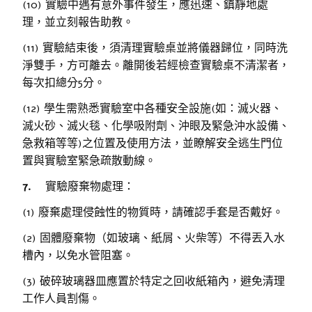
(10) 實驗中遇有意外事件發生，應迅速、鎮靜地處
理，並立刻報告助教。
(11) 實驗結束後，須清理實驗桌並將儀器歸位，同時洗
淨雙手，方可離去。離開後若經檢查實驗桌不清潔者，
每次扣總分5分。
(12) 學生需熟悉實驗室中各種安全設施(如：滅火器、
滅火砂、滅火毯、化學吸附劑、沖眼及緊急沖水設備、
急救箱等等)之位置及使用方法，並瞭解安全逃生門位
置與實驗室緊急疏散動線。
7.
實驗廢棄物處理：
(1) 廢棄處理侵蝕性的物質時，請確認手套是否戴好。
(2) 固體廢棄物（如玻璃、紙屑、火柴等）不得丟入水
槽內，以免水管阻塞。
(3) 破碎玻璃器皿應置於特定之回收紙箱內，避免清理
工作人員割傷。