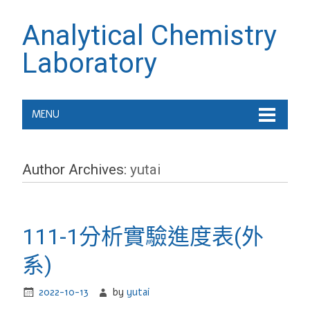
Analytical Chemistry
Laboratory
MENU
Author Archives:
yutai
111-1分析實驗進度表(外
系)
2022-10-13
by
yutai