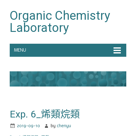
Organic Chemistry
Laboratory
MENU
Exp. 6_烯類烷類
2019-09-10
by
chenyu