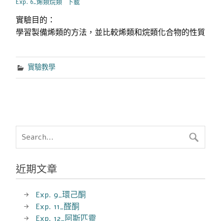
Exp. 6_烯類烷類
下載
實驗目的：
學習製備烯類的方法，並比較烯類和烷類化合物的性質
實驗教學
近期文章
Exp. 9_環己酮
Exp. 11_醛酮
Exp. 12_阿斯匹靈