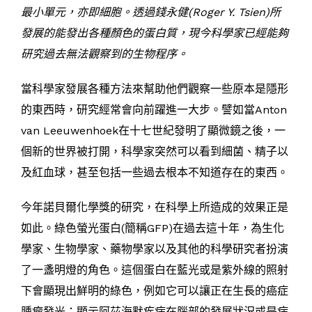
最小單元，亦即細胞。透過錢永健(Roger Y. Tsien)所
發展的能發出各種顏色的蛋白質，現今科學家已經能夠
研究過去無法觀察到的生物程序。
當科學家發展各種方法來幫助他們觀察一些原本是隱形
的東西時，研究經常會向前躍進一大步。譬如當Anton
van Leeuwenhoek在十七世紀發明了顯微鏡之後，一
個新的世界被打開，科學家突然可以看到細菌、精子以
及紅血球，甚至包括一些過去根本不知道存在的東西。
今年諾貝爾化學獎的研究，在科學上所造成的效果正是
如此。綠色螢光蛋白(簡稱GFP)在過去這十年，為生化
學家、生物學家、藥物學家以及其他的科學研究者扮演
了一盞明燈的角色。這個蛋白在藍光或是紫外線的照射
下會顯現出鮮明的綠色，例如它可以讓正在生長的癌症
腫瘤發光；顯示阿茲海默疾病在腦部的發展狀況或是病