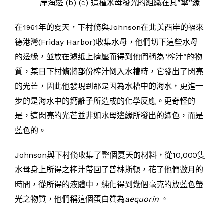
岸海邊 (b) (c) 這種水母發光的組織在其”傘”緣
在1961年的夏天，下村脩與Johnson在北美西岸的福來
德港灣(Friday Harbor)收集水母，他們切下這些水母
的邊緣，並放在濾纸上擠壓而得到他們稱為“榨汁”的物
質，某日下村脩將部份榨汁倒入水槽時，它發出了閃亮
的光芒，因此他發現到那是因為水槽中的海水，更進一
步的是海水中的鈣離子所造成的化學反應。更奇怪的
是，這閃亮的光芒並非如水母邊緣所發出的綠色，而是
藍色的。
Johnson與下村脩收集了整個夏天的材料，從10,000隻
水母身上所得之榨汁帶回了普林斯頓，花了他們數月的
時間，從所得的液體中，純化得到幾個毫克的放藍色螢
光之物質，他們稱這個蛋白質為
aequorin
。