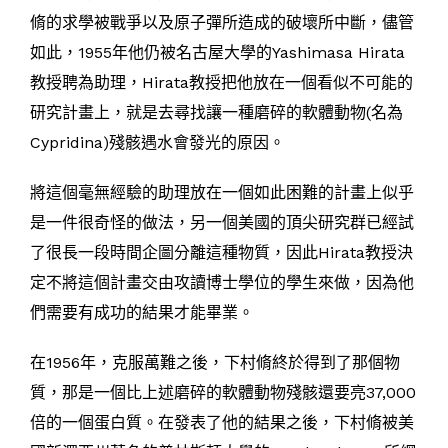
脩的求學被戰爭以及原子彈所造成的破壞所中斷，儘管
如此，1955年他仍被名古屋大學的Yashimasa Hirata
教授聘為助理，Hirata教授把他放在一個看似不可能的
研究計畫上，就是去尋找讓一種磨碎的軟體動物(名為
Cypridina)殘骸遇水會發光的原因。
將這個毫無經驗的助理放在一個如此困難的計畫上似乎
是一件很奇怪的做法，另一個美國的頂尖研究群已經試
了很長一段時間企圖分離這種物質，因此Hirata教授決
定不將這個計畫交由攻讀博士學位的學生來做，因為他
們需要有成功的結果才能畢業。
在1956年，克服萬難之後，下村脩終於得到了那個物
質，那是一個比上述磨碎的軟體動物殘骸還要亮37,000
倍的一個蛋白質。在發表了他的結果之後，下村脩被美