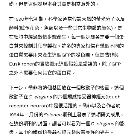
礎，但是這個發現本身其實是相當意外的。
在1990年代初期，科學家通常假設天然的螢光分子以及
顏料(賦予花朵、魚類以及一些其它生物體的顏色)，是
在細胞中經過數個步驟產生，每一個步驟各需要一個蛋
白質來控制其化學製程。許多的專家相信有幾個不同的
蛋白質需要用來產生這個GFP的發色團，但是喬非與
Euskirchen的實驗顯示這個假設是錯誤的，除了GFP
之外不需要任何其它的蛋白質。
下一步，喬非將這個基因放在一個啟動子的後面，這個
啟動子在
C. elegans
的六個觸感接受器神經元(touch
receptor neuron)中是很活躍的。喬非以及合作者於
1994年二月份的
Science
期刊上發表了這項研究成果。
在這份期刊的封面，讀者可以看到一個
C. elegans
的影
像，其中的觸感接受器神經元發散著亮綠的光芒。