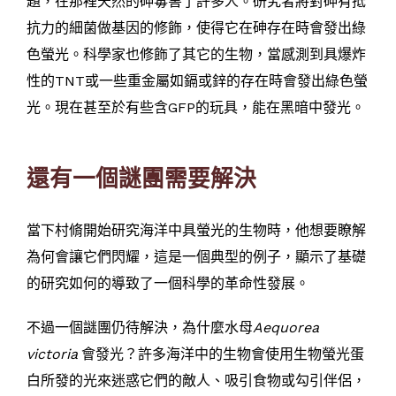
題，在那裡天然的砷毒害了許多人。研究者將對砷有抵
抗力的細菌做基因的修飾，使得它在砷存在時會發出綠
色螢光。科學家也修飾了其它的生物，當感測到具爆炸
性的TNT或一些重金屬如鎘或鋅的存在時會發出綠色螢
光。現在甚至於有些含GFP的玩具，能在黑暗中發光。
還有一個謎團需要解決
當下村脩開始研究海洋中具螢光的生物時，他想要瞭解
為何會讓它們閃耀，這是一個典型的例子，顯示了基礎
的研究如何的導致了一個科學的革命性發展。
不過一個謎團仍待解決，為什麼水母
Aequorea
victoria
會發光？許多海洋中的生物會使用生物螢光蛋
白所發的光來迷惑它們的敵人、吸引食物或勾引伴侶，