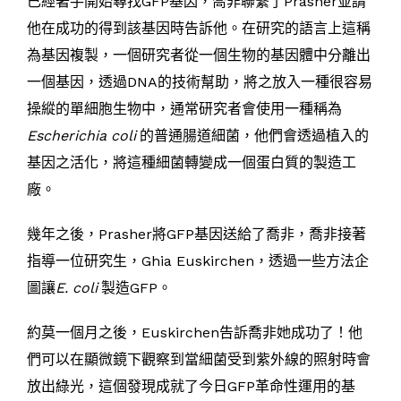
已經著手開始尋找GFP基因，喬非聯繫了Prasher並請
他在成功的得到該基因時告訴他。在研究的語言上這稱
為基因複製，一個研究者從一個生物的基因體中分離出
一個基因，透過DNA的技術幫助，將之放入一種很容易
操縱的單細胞生物中，通常研究者會使用一種稱為
Escherichia coli
的普通腸道細菌，他們會透過植入的
基因之活化，將這種細菌轉變成一個蛋白質的製造工
廠。
幾年之後，Prasher將GFP基因送給了喬非，喬非接著
指導一位研究生，Ghia Euskirchen，透過一些方法企
圖讓
E. coli
製造GFP。
約莫一個月之後，Euskirchen告訴喬非她成功了！他
們可以在顯微鏡下觀察到當細菌受到紫外線的照射時會
放出綠光，這個發現成就了今日GFP革命性運用的基