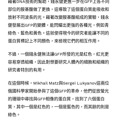
藉著DNA技術的幫助，錢永健更進一步在GFP上各不同
部位的胺基酸做了更換，這導致了這個蛋白質能吸收和
放射不同波長的光。藉著改變胺基酸組成的實驗，錢永
健發展出GFP的變體，能閃耀出更強的各種光，例如青
綠色、藍色和黃色。這就使得現今的研究者能讓不同的
蛋白質標記上不同顏色，來檢視它們的相互作用。
不過，一個錢永健無法讓GFP所發的光是紅色，紅光更
容易穿透組織，因此對想要研究人體內的細胞和組織的
研究者特別的有用。
在這個時候，Mikhail Matz與Sergei Lukyanov這兩位
俄國科學家開始參與了這個GFP的革命，他們從放螢光
的珊瑚中尋找與GFP相像的蛋白質，找到了六個蛋白
質，其中一個是紅色的，一個是藍色的，而其餘的則是
綠色。