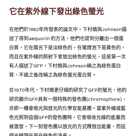
它在紫外線下發出綠色螢光
在他們於1962年所發表的論文中，下村脩與Johnson描
述了得到
aequorin
的方法，他們也提到分離出一個蛋
白質，它在陽光下是淡綠色的，在電燈泡下是黃色的，
而且在紫外線的照射下會放出綠色的螢光，這是第一次
有人描述了GFP，下村脩與Johnson稱之為綠色蛋白
質，不過之後改稱之為綠色螢光蛋白質。
在1970年代，下村脩更仔細的研究了GFP的螢光，他的
研究顯示GFP具有一個特殊的發色團(chromophore)，
亦即一種會吸光與放光的化學官能基團。當紫外線或藍
色光照到這個GFP的發色團時，它會吸收光線的能量而
被激發，下一刻發色團以放光的方式釋放出能量，而這
個光線現在是在綠色的波長。