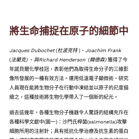
將生命捕捉在原子的細節中
Jacques Dubochet
(
杜波克特
)、
Joachim Frank
(
法蘭克)
、
與Richard Henderson
(
韓德森)
獲得了今
年諾貝爾化學桂冠，表彰他們為取得生命分子的三維影
像所發展的一種有效方法。運用低溫電子顯微術，研究
人員現在能將生物分子在行動中凍結並以原子的尺度描
繪之，這種技術將生物化學帶入了一個新的紀元。
過去這幾年，各種生物分子機器令人驚訝的結構充斥在
各種科學文獻中(圖一)：沙門氏桿菌(salmonella)攻擊
細胞所用的注射針；具有抵抗化學治療及抗生素的蛋白