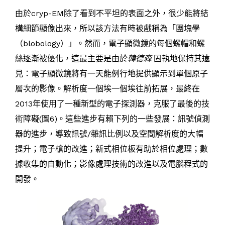
由於cryp-EM除了看到不平坦的表面之外，很少能將結
構細節顯像出來，所以該方法有時被戲稱為「團塊學
（blobology）」。然而，電子顯微鏡的每個螺帽和螺
絲逐漸被優化，這最主要是由於
韓德森
固執地保持其遠
見：電子顯微鏡將有一天能例行地提供顯示到單個原子
層次的影像。解析度一個埃一個埃往前拓展，最終在
2013年使用了一種新型的電子探測器，克服了最後的技
術障礙(圖6)。這些進步有賴下列的一些發展：訊號偵測
器的進步，導致訊號/雜訊比例以及空間解析度的大幅
提升；電子槍的改進；新式相位板有助於相位處理；數
據收集的自動化；影像處理技術的改進以及電腦程式的
開發。