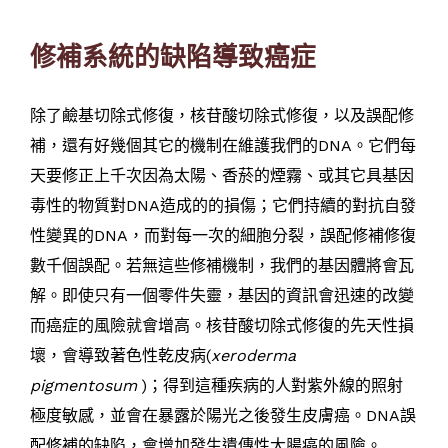
修補系統的缺陷導致癌症
除了鹼基切除式修復，核苷酸切除式修復，以及誤配修
補，還有好幾個其它的機制在維護我們的DNA。它們每
天要修正上千次因為太陽、香菸的煙霧、或其它具基因
毒性的物質對DNA造成的的損傷；它們持續的對抗自發
性變異的DNA，而對每一次的細胞分裂，誤配修補修復
數千個誤配。若無這些修補機制，我們的基因體將會瓦
解。即使只有一個零件失靈，基因的資訊會迅速的改變
而癌症的風險就會增高。核苷酸切除式修復的先天性損
壞，會導致著色性乾皮病(
xeroderma
pigmentosum
)；得到這種疾病的人對紫外線的照射
極度敏感，並會在暴露於陽光之後發生皮膚癌。DNA誤
配修補的缺陷，會增加發生遺傳性大腸癌的風險。