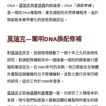
DNA。
莫瑞克
與
麥瑟森
的結論是，DNA「
誤配修補
」
是一個在DNA複製時，產生誤配的天然修補程序，由於
瑕疵股未被甲基化的狀態而被認出。
莫瑞克
—闡明DNA誤配修補
對
莫瑞克
而言，這個發現啟動了一個十年之久的系統性
研究，對誤配修補程序中一個接著一個的的酵素進行選
殖和基因定位。在1980年代的末期，他已經能在生物體
外複製這個複雜的分子修補機制，並對之進行非常仔細
的研究，這份工作於1989年發表。
莫瑞克
正如
林達爾
和
桑賈爾
一般，也研究了人類版本的
系統。現今我們知道當人類基因體在複製時所產生的錯