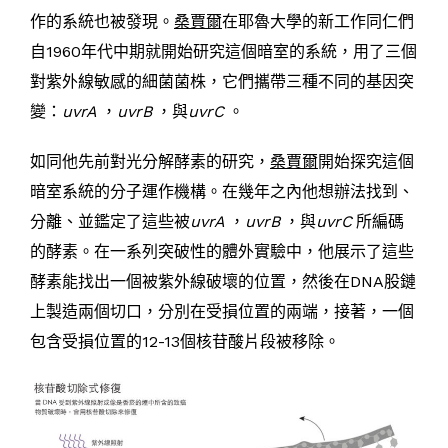
作的系統也被發現。
桑賈爾
在耶魯大學的新工作同仁們
自1960年代中期就開始研究這個暗室的系統，用了三個
對紫外線敏感的細菌菌株，它們攜帶三種不同的基因突
變：
uvrA
，
uvrB
，與
uvrC
。
如同他先前對光分解酵素的研究，
桑賈爾
開始探究這個
暗室系統的分子運作機構。在幾年之內他想辦法找到、
分離、並鑑定了這些被
uvrA
，
uvrB
，與
uvrC
所編碼
的酵素。在一系列突破性的體外實驗中，他展示了這些
酵素能找出一個被紫外線破壞的位置，然後在DNA股鏈
上製造兩個切口，分別在受損位置的兩端，接著，一個
包含受損位置的12-13個核苷酸片段被移除。