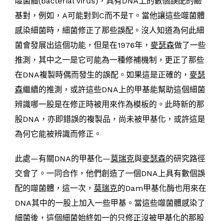
噬菌體(bacterial virus)，具有DNA上的數個誤配的鹼
基對，例如，A可能對到C而不是T。當他讓這些噬菌體
感染細菌時，細菌修正了那些誤配。沒人知道為何此細
菌會發展出這個功能，但是在1976年，
麥瑟森
做了一些
推測，其中之一是它可能為一種修補機制，更正了那些
在DNA複製時偶而發生的誤配。如果這是正確的，
麥瑟
森
繼續的推測，或許這些DNA上的甲基能幫助這個細菌
辨識哪一股是在修正時被用來作為模板的。此時新的那
股DNA，亦即錯誤的複製品，尚未被甲基化，或許這是
為何它能被辨識而修正。
此處—有關DNA的甲基化—
莫瑞克
與
麥瑟森
的研究路徑
交會了。一同合作，他們創造了一個DNA上具有數個誤
配的噬菌體，這一次，
莫瑞克
的Dam甲基化酶也用來在
DNA其中的一股上加入一些甲基。當這些噬菌體感染了
細菌後，這個細菌始終如一的只修正沒被甲基化的那股