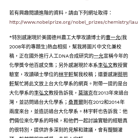
若有興趣閱讀進階的資料，請由下列網址取得：
http://www.nobelprize.org/nobel_prizes/chemistry/la
*特別感謝現於美國德州農工大學攻讀博士的
曹一允
(我
2008年的專題生)熱血相挺，幫我將圖片中文化兼校
稿，正在國外進行人工DNA合成研究的
一允
宣稱今年的
化學獎令他百感交集；另外感謝現於本系
李弘文
教授實
驗室，攻讀碩士學位的
林宇軒
幫我校稿；還要感謝
蔡明
軒
幫忙將此文放上台大化學系的網頁。附帶一提的是台
大化學系的
李弘文
教授告訴我，
莫瑞克
在2013年來過台
灣，並訪問過台大化學系；
桑賈爾
則在2012和2014年
兩度來台，並造訪過台大化學系。林宇軒也告訴我：他
們倆位來化學系的時候，和他們一起討論實驗的經驗真
的很特別，提供許多深刻的見解和建議，會有醍醐灌