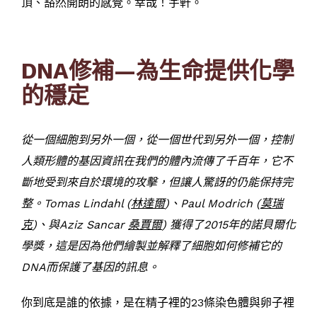
頂、豁然開朗的感覺。幸哉！宇軒。
DNA修補—為生命提供化學
的穩定
從一個細胞到另外一個，從一個世代到另外一個，控制
人類形體的基因資訊在我們的體內流傳了千百年，它不
斷地受到來自於環境的攻擊，但讓人驚訝的仍能保持完
整。Tomas Lindahl (
林達爾
)、Paul Modrich (
莫瑞
克
)、與Aziz Sancar
桑賈爾
) 獲得了2015年的諾貝爾化
學獎，這是因為他們繪製並解釋了細胞如何修補它的
DNA而保護了基因的訊息。
你到底是誰的依據，是在精子裡的23條染色體與卵子裡