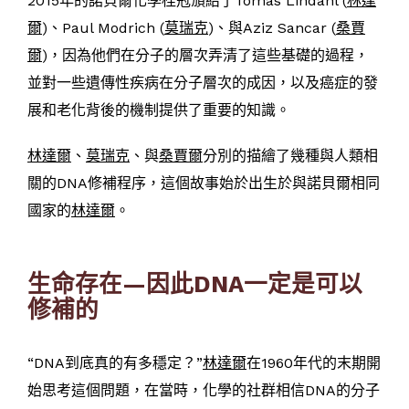
2015年的諾貝爾化學桂冠頒給了Tomas Lindahl (
林達
爾
)、Paul Modrich (
莫瑞克
)、與Aziz Sancar (
桑賈
爾
)，因為他們在分子的層次弄清了這些基礎的過程，
並對一些遺傳性疾病在分子層次的成因，以及癌症的發
展和老化背後的機制提供了重要的知識。
林達爾
、
莫瑞克
、與
桑賈爾
分別的描繪了幾種與人類相
關的DNA修補程序，這個故事始於出生於與諾貝爾相同
國家的
林達爾
。
生命存在—因此DNA一定是可以
修補的
“DNA到底真的有多穩定？”
林達爾
在1960年代的末期開
始思考這個問題，在當時，化學的社群相信DNA的分子