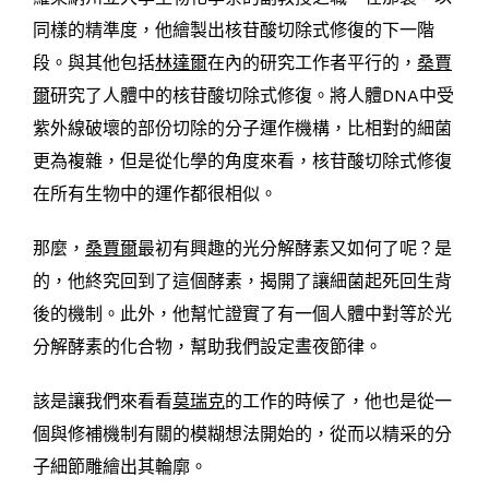
同樣的精準度，他繪製出核苷酸切除式修復的下一階
段。與其他包括
林達爾
在內的研究工作者平行的，
桑賈
爾
研究了人體中的核苷酸切除式修復。將人體DNA中受
紫外線破壞的部份切除的分子運作機構，比相對的細菌
更為複雜，但是從化學的角度來看，核苷酸切除式修復
在所有生物中的運作都很相似。
那麼，
桑賈爾
最初有興趣的光分解酵素又如何了呢？是
的，他終究回到了這個酵素，揭開了讓細菌起死回生背
後的機制。此外，他幫忙證實了有一個人體中對等於光
分解酵素的化合物，幫助我們設定晝夜節律。
該是讓我們來看看
莫瑞克
的工作的時候了，他也是從一
個與修補機制有關的模糊想法開始的，從而以精采的分
子細節雕繪出其輪廓。