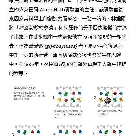
家癌症研究基金會的一個位置，而在1986年他成為新成
立的克萊霍爾(Clare Hall)實驗室的主任，該實驗室後
來因為其科學上的創造力而成名。一點一滴的，
林達爾
將「
鹼基切除式修復
」如何運作的分子圖像慢慢的拼湊
了出來，在此步驟中一些類似他在1974年發現的一組酵
素，稱為
醣苷酶
(glycosylases)
者，是DNA修復過程
中第一步的執行者。鹼基切除式修復也會發生在人體
中，在1996年，
林達爾
成功的在體外重現了人體中修復
的程序。