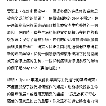
實際上，在許多種癌中，一個或多個的這些修復系統是
被完全或部份的關閉了，使得癌細胞的DNA不穩定，這
是癌細胞為何經常突變而且對化療會產生抗藥性的一個
原因。在同時，這些生病的細胞會更倚賴仍在運作的修
復系統；沒有了這些系統，它們的DNA會變得過度損傷
而細胞將會死亡。研究人員正企圖利用這個弱點來研發
新的治癌藥物，抑制一個殘存的修復系統讓它們能減緩
或完全停止癌的生長；一個抑制癌細胞修復系統的藥物
的例子是
olaparib
(奥拉帕尼)。
總結，由2015年諾貝爾化學獎得主們進行的基礎研究，
不僅僅加深了我們如何運作的知識，也能導致挽救生命
的醫療發展。或者用
莫瑞克
的話語：“這是為何好奇心
驅使的研究是如此的重要，你永遠不知道它將會走向何