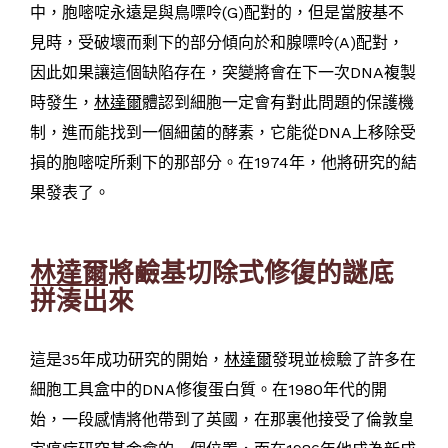
中，胞嘧啶永遠是與鳥嘌呤(G)配對的，但是當胺基不
見時，受破壞而剩下的部分傾向於和腺嘌呤(A)配對，
因此如果讓這個缺陷存在，突變將會在下一次DNA複製
時發生，
林達爾
體認到細胞一定會有對此問題的保護機
制，進而能找到一個細菌的酵素，它能從DNA上移除受
損的胞嘧啶所剩下的那部分。在1974年，他將研究的結
果發表了。
林達爾
將鹼基切除式修復的謎底
拼湊出來
這是35年成功研究的開始，
林達爾
發現並檢驗了許多在
細胞工具盒中的DNA修復蛋白質。在1980年代的開
始，一段感情將他帶到了英國，在那裏他接受了倫敦皇