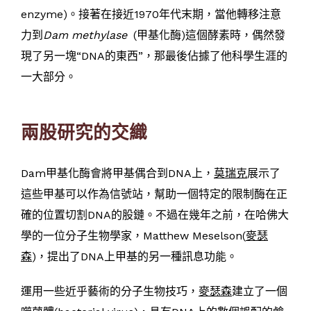
enzyme)。接著在接近1970年代末期，當他轉移注意
力到
Dam methylase
(甲基化酶)這個酵素時，偶然發
現了另一塊“DNA的東西”，那最後佔據了他科學生涯的
一大部分。
兩股研究的交織
Dam甲基化酶會將甲基偶合到DNA上，
莫瑞克
展示了
這些甲基可以作為信號站，幫助一個特定的限制酶在正
確的位置切割DNA的股鏈。不過在幾年之前，在哈佛大
學的一位分子生物學家，Matthew Meselson(
麥瑟
森
)，提出了DNA上甲基的另一種訊息功能。
運用一些近乎藝術的分子生物技巧，
麥瑟森
建立了一個