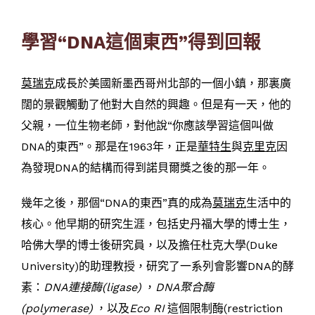
學習“DNA這個東西”得到回報
莫瑞克
成長於美國新墨西哥州北部的一個小鎮，那裏廣
闊的景觀觸動了他對大自然的興趣。但是有一天，他的
父親，一位生物老師，對他說“你應該學習這個叫做
DNA的東西”。那是在1963年，正是
華特生
與
克里克
因
為發現DNA的結構而得到諾貝爾獎之後的那一年。
幾年之後，那個“DNA的東西”真的成為
莫瑞克
生活中的
核心。他早期的研究生涯，包括史丹福大學的博士生，
哈佛大學的博士後研究員，以及擔任杜克大學(Duke
University)的助理教授，研究了一系列會影響DNA的酵
素：
DNA連接酶(ligase)
，
DNA聚合酶
(polymerase)
，以及
Eco RI
這個限制酶(restriction