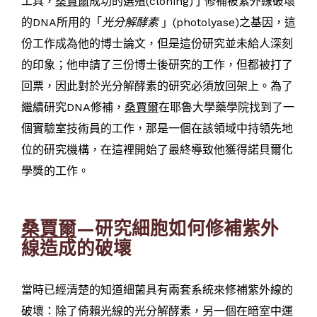
工具，
桑賈爾
成功的選殖(cloning)了修補被紫外線破壞
的DNA所用的「
光分解酵素
」(photolyase)之基因，這
份工作成為他的博士論文，但是這份研究並未給人深刻
的印象；他申請了三份博士後研究的工作，但都被打了
回票，因此對於光分解酵素的研究必須放回架上。為了
繼續研究DNA修補，
桑賈爾
在耶魯大學藥學院找到了一
個實驗室技術員的工作，那是一個在該領域中持領先地
位的研究機構，在這裡開始了最終導致他獲得諾貝爾化
學獎的工作。
桑賈爾
—研究細胞如何修補紫外
線造成的破壞
當時已經清楚的知道細菌具有兩套系統來修補紫外線的
破壞：除了倚賴光線的光分解酵素，另一個在暗室中運