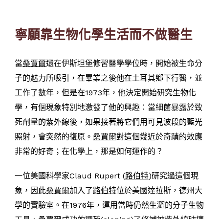
寧願靠生物化學生活而不做醫生
當
桑賈爾
還在伊斯坦堡修習醫學學位時，開始被生命分
子的魅力所吸引，在畢業之後他在土耳其鄉下行醫，並
工作了數年，但是在1973年，他決定開始研究生物化
學，有個現象特別地激發了他的興趣：當細菌暴露於致
死劑量的紫外線後，如果接著將它們用可見波段的藍光
照射，會突然的復原。
桑賈爾
對這個幾近於奇蹟的效應
非常的好奇；在化學上，那是如何運作的？
一位美國科學家Claud Rupert (
路伯特
)研究過這個現
象，因此
桑賈爾
加入了
路伯特
位於美國達拉斯，德州大
學的實驗室。在1976年，運用當時仍然生澀的分子生物