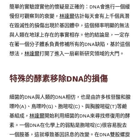
簡單的實驗證實他的懷疑是正確的：DNA會進行一個緩
慢但可觀察到的衰變，
林達爾
估計每天會有上千個具潛
在毀滅性的損傷出現於基因體中，這個頻率明顯的無法
與人類在地球上存在的事實相存。他的結論是，一定存
在著一個分子體系負責修補所有的DNA缺陷，基於這個
想法，
林達爾
打開了進入一扇嶄新研究領域的大門。
特殊的酵素移除DNA的損傷
細菌的DNA與人類的DNA相仿，也是由許多核苷酸和腺
嘌呤(A)、鳥嘌呤(G)、胞嘧啶(C)、與胸腺嘧碇(T)等鹼
基組成，
林達爾
開始利用細菌的DNA來尋找修復用的酵
素。一個DNA在化學上的弱點是胞嘧啶(C)很容易脫去
一個胺基，這就導致基因訊息的改變。在DNA雙股螺旋