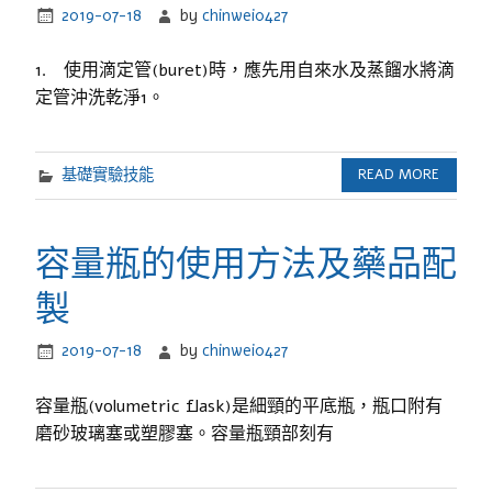
2019-07-18
by
chinwei0427
1. 使用滴定管(buret)時，應先用自來水及蒸餾水將滴
定管沖洗乾淨1。
基礎實驗技能
READ MORE
容量瓶的使用方法及藥品配
製
2019-07-18
by
chinwei0427
容量瓶(volumetric flask)是細頸的平底瓶，瓶口附有
磨砂玻璃塞或塑膠塞。容量瓶頸部刻有