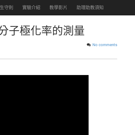
生守則
實驗介紹
教學影片
助理助教須知
分子極化率的測量
No comments