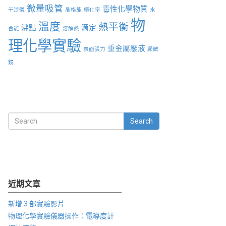
微量吸管
毒性化學物質
干涉儀
晶格能
極化率
水
物
溫度
熱平衡
沸點
滴定
合能
溶解熱
理化學實驗
重金屬廢液
表面張力
顯微
鏡
Search
近期文章
新增 3 部實驗影片
物理化學實驗儀器操作：電導度計