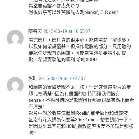
希望要蒸餾不會太久ＱＱ
然後似乎可以趁蒸餾先去測blank的ＩＲcell?
陳睿天
2015-03-19 at 10:55:07
看完影片，影片真的很用心，能夠清楚了解步驟，
以及如何架設儀器，但操作電腦的部分，只用聽的
要記住步驟有點困難，可能當場還是要請小助提
點，希望實驗能夠順利 哈哈XDDD
彭晧
2015-03-19 at 10:47:07
和講義的實驗步驟不太一樣，但是感覺這影片的步
驟比較清楚~因為有畫面的加持而讓我們擁有
sense。不過可惜的是軟體操作那裏銀幕有點小而看
不清楚!
影片中對於收集氣體到IRcell的那步驟也和講義液一
盎沒有深入講為何要等30s~1min，想要請問一下，
是因為計算空氣和HCl的擴散速率後差不多就是那樣
嗎?