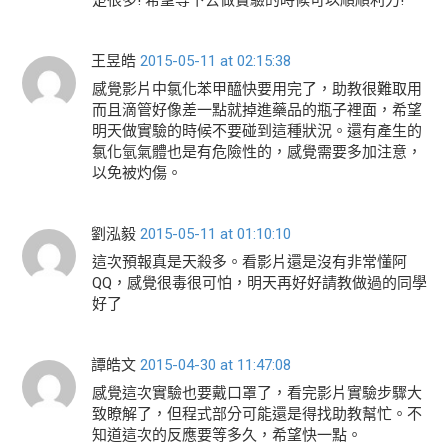
楚很多! 希望等下去做實驗的時候可以順順利力!
王昱皓
2015-05-11 at 02:15:38
感覺影片中氯化苯甲醯快要用完了，助教很難取用
而且滴管好像差一點就掉進藥品的瓶子裡面，希望
明天做實驗的時候不要碰到這種狀況。還有產生的
氯化氫氣體也是有危險性的，感覺需要多加注意，
以免被灼傷。
劉泓毅
2015-05-11 at 01:10:10
這次預報真是天殺多。看影片還是沒有非常懂阿
QQ，感覺很毒很可怕，明天再好好請教做過的同學
好了
譚皓文
2015-04-30 at 11:47:08
感覺這次實驗也要戴口罩了，看完影片實驗步驟大
致瞭解了，但程式部分可能還是得找助教幫忙。不
知道這次的反應要等多久，希望快一點。