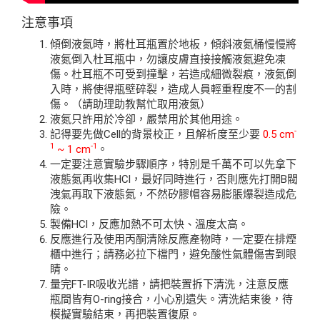
注意事項
傾倒液氮時，將杜耳瓶置於地板，傾斜液氮桶慢慢將
液氮倒入杜耳瓶中，勿讓皮膚直接接觸液氮避免凍
傷。杜耳瓶不可受到撞擊，若造成細微裂痕，液氮倒
入時，將使得瓶壁碎裂，造成人員輕重程度不一的割
傷。（請助理助教幫忙取用液氮）
液氮只許用於冷卻，嚴禁用於其他用途。
-
記得要先做Cell的背景校正，且解析度至少要
0.5 cm
1
-1
~ 1 cm
。
一定要注意實驗步驟順序，特別是千萬不可以先拿下
液態氮再收集HCl，最好同時進行，否則應先打開B閥
洩氣再取下液態氮，不然矽膠帽容易膨脹爆裂造成危
險。
製備HCl，反應加熱不可太快、溫度太高。
反應進行及使用丙酮清除反應產物時，一定要在排煙
櫃中進行；請務必拉下檔門，避免酸性氣體傷害到眼
睛。
量完FT-IR吸收光譜，請把裝置拆下清洗，注意反應
瓶間皆有O-ring接合，小心別遺失。清洗結束後，待
模擬實驗結束，再把裝置復原。