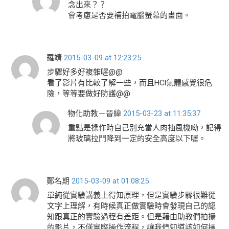
念出來？？
會考慮是否要補拍電腦螢幕的畫面。
羅靖
2015-03-09 at 12:23:25
步驟好多好複雜喔@@
看了影片有比較了解一些，而且HCl氣體感覺很危
險，等等要做好防護@@
物化助教－晉緯
2015-03-23 at 11:35:37
重點是操作時自己別充當人肉抽風機呦，記得
將玻璃拉門降到一定的安全高度以下喔。
鄭名期
2015-03-09 at 01:08:25
單純從實驗講義上得知原理，但是實驗步驟很難從
文字上理解，有時候真正做實驗時會發現自己的認
知跟真正的實驗過程有差距。但是藉由助教們拍攝
的影片，不僅實際操作流程，讓我們知道該如何操