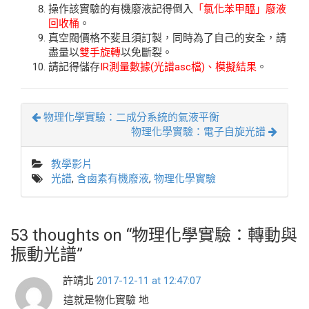
操作該實驗的有機廢液記得倒入
「氯化苯甲醯」廢液
回收桶
。
真空閥價格不斐且須訂製，同時為了自己的安全，請
盡量以
雙手旋轉
以免斷裂。
請記得儲存
IR測量數據(光譜asc檔)、模擬結果
。
物理化學實驗：二成分系統的氣液平衡
物理化學實驗：電子自旋光譜
教學影片
光譜
,
含鹵素有機廢液
,
物理化學實驗
53 thoughts on “
物理化學實驗：轉動與
振動光譜
”
許靖北
2017-12-11 at 12:47:07
這就是物化實驗 地