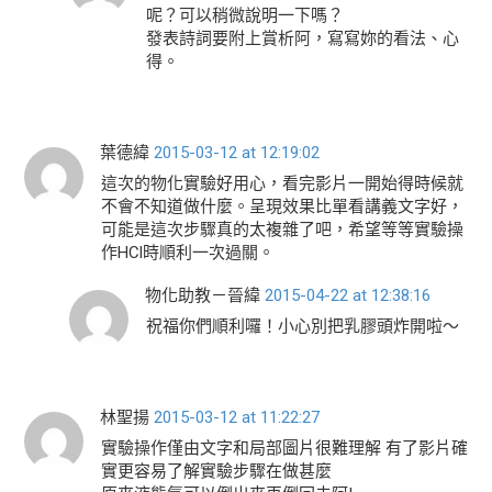
呢？可以稍微說明一下嗎？
發表詩詞要附上賞析阿，寫寫妳的看法、心
得。
葉德緯
2015-03-12 at 12:19:02
這次的物化實驗好用心，看完影片一開始得時候就
不會不知道做什麼。呈現效果比單看講義文字好，
可能是這次步驟真的太複雜了吧，希望等等實驗操
作HCl時順利一次過關。
物化助教－晉緯
2015-04-22 at 12:38:16
祝福你們順利囉！小心別把乳膠頭炸開啦～
林聖揚
2015-03-12 at 11:22:27
實驗操作僅由文字和局部圖片很難理解 有了影片確
實更容易了解實驗步驟在做甚麼