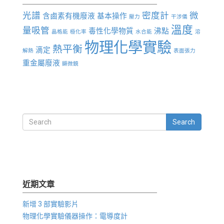
光譜
密度計
微
含鹵素有機廢液
基本操作
壓力
干涉儀
溫度
量吸管
毒性化學物質
沸點
晶格能
極化率
水合能
溶
物理化學實驗
熱平衡
滴定
解熱
表面張力
重金屬廢液
顯微鏡
Search
近期文章
新增 3 部實驗影片
物理化學實驗儀器操作：電導度計