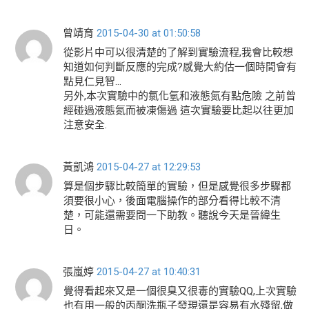
曾靖育
2015-04-30 at 01:50:58
從影片中可以很清楚的了解到實驗流程,我會比較想
知道如何判斷反應的完成?感覺大約估一個時間會有
點見仁見智…
另外,本次實驗中的氯化氫和液態氮有點危險 之前曾
經碰過液態氮而被凍傷過 這次實驗要比起以往更加
注意安全.
黃凱鴻
2015-04-27 at 12:29:53
算是個步驟比較簡單的實驗，但是感覺很多步驟都
須要很小心，後面電腦操作的部分看得比較不清
楚，可能還需要問一下助教。聽說今天是晉緯生
日。
張嵐婷
2015-04-27 at 10:40:31
覺得看起來又是一個很臭又很毒的實驗QQ,上次實驗
也有用一般的丙酮洗瓶子發現還是容易有水殘留,做