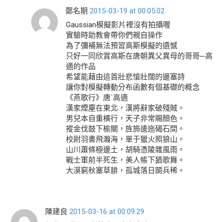
鄭名期
2015-03-19 at 00:05:02
Gaussian模擬影片裡沒有拍攝喔
實驗時助教會帶你們親自操作
為了彌補無法預習高斯模擬的遺憾
只好一同欣賞高斯在唐朝異父異母的哥哥─高
適的作品
希望能藉由這首壯悲愴壯闊的邊塞詩
讓你對模擬轉動分布函數有個基礎的概念
《燕歌行》唐˙高適
漢家煙塵在東北，漢將辭家破殘賊。
男兒本自重橫行，天子非常賜顏色。
摐金伐鼓下榆關，旌斾逶迤碣石間。
校尉羽書飛瀚海，單于獵火照狼山。
山川蕭條極邊土，胡騎憑陵雜風雨。
戰士軍前半死生，美人帳下猶歌舞。
大漠窮秋塞草腓，孤城落日鬬兵稀。
陳建良
2015-03-16 at 00:09:29