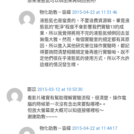
原來液態氮可以倒出來再倒回去阿!
物化助教－晉緯
2015-04-22 at 11:51:46
液態氮也是蠻貴的，不要浪費資源嘛。畢竟液
態氮的”乾淨”程度不會影響我們實驗13的成
果，所以我覺得將用不完的液態氮傾倒回去並
無傷大雅。然而，每個實驗室的規定都有其原
因，所以進入其他研究單位操作實驗時，都記
得要詢問清楚相關規定後再進行實驗呦。說不
定他們很在乎液態氮的使用方式，所以不允許
這樣的情況發生哩。
鄭苡
2015-03-12 at 10:53:30
看影片確實有幫助理解實驗流程，很清楚，操作電
腦的時候第一次沒有念出來要點哪裡> <
但放大螢幕是大概可以知道按哪裡啦～
謝謝助教~~~~
物化助教－晉緯
2015-04-22 at 11:44:17