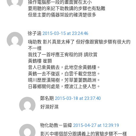
操作電腦那一段的畫面實在太小
要用聽的來記下助教講的步驟也有點難
但是主要的儀器架設的確清楚很多
徐子涵
2015-03-15 at 23:24:46
嗨助教 影片真是太棒了 但好像跟實驗步驟有很大的
不一樣
我找了一首呼應王宥程的詩 請欣賞
黃鶴樓 崔顥
昔人已乘黃鶴去，此地空余黃鶴樓。
黃鶴一去不復返，白雲千載空悠悠。
晴川歷歷漢陽樹，芳草萋萋鸚鵡洲。
日暮鄉關何處是，煙波江上使人愁。
鄭名期
2015-03-18 at 23:37:40
好濕好濕
物化助教－晉緯
2015-04-27 at 12:39:19
影片中哪個部分跟講義上的實驗步驟不一樣