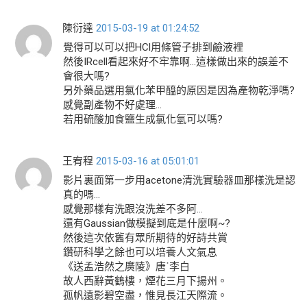
陳衍達
2015-03-19 at 01:24:52
覺得可以可以把HCl用條管子排到鹼液裡
然後IRcell看起來好不牢靠啊…這樣做出來的誤差不
會很大嗎?
另外藥品選用氯化苯甲醯的原因是因為產物乾淨嗎?
感覺副產物不好處理…
若用硫酸加食鹽生成氯化氫可以嗎?
王宥程
2015-03-16 at 05:01:01
影片裏面第一步用acetone清洗實驗器皿那樣洗是認
真的嗎…
感覺那樣有洗跟沒洗差不多阿…
還有Gaussian做模擬到底是什麼啊~?
然後這次依舊有眾所期待的好詩共賞
鑽研科學之餘也可以培養人文氣息
《送孟浩然之廣陵》唐˙李白
故人西辭黃鶴樓，煙花三月下揚州。
孤帆遠影碧空盡，惟見長江天際流。