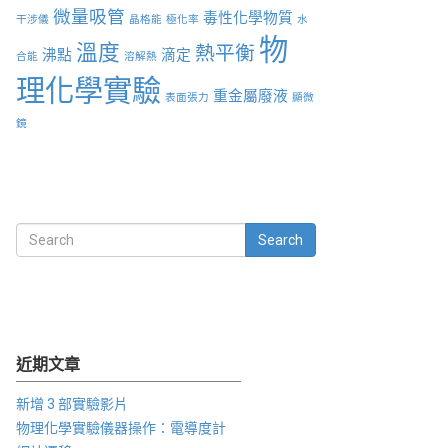
微量吸管
毒性化學物質
干涉儀
晶格能
極化率
水
物
溫度
熱平衡
沸點
滴定
合能
溶解熱
理化學實驗
重金屬廢液
表面張力
顯微
鏡
Search
近期文章
新增 3 部實驗影片
物理化學實驗儀器操作：電導度計