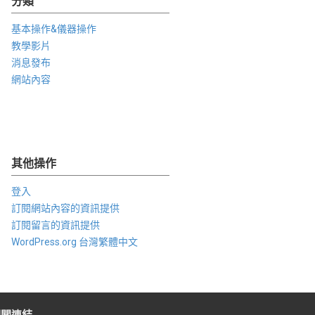
分類
基本操作&儀器操作
教學影片
消息發布
網站內容
其他操作
登入
訂閱網站內容的資訊提供
訂閱留言的資訊提供
WordPress.org 台灣繁體中文