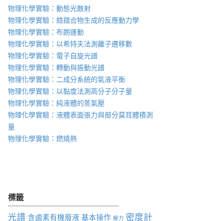
物理化學實驗：動態光散射
物理化學實驗：鉻錯合物生成的反應動力學
物理化學實驗：布朗運動
物理化學實驗：以希特夫法測離子遷移數
物理化學實驗：電子自旋光譜
物理化學實驗：轉動與振動光譜
物理化學實驗：二成分系統的氣液平衡
物理化學實驗：以黏度法測高分子分子量
物理化學實驗：純液體的蒸氣壓
物理化學實驗：液體表面張力與部分莫耳體積測
量
物理化學實驗：燃燒熱
標籤
光譜
密度計
含鹵素有機廢液
基本操作
壓力