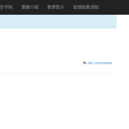
生守則
實驗介紹
教學影片
助理助教須知
No comments