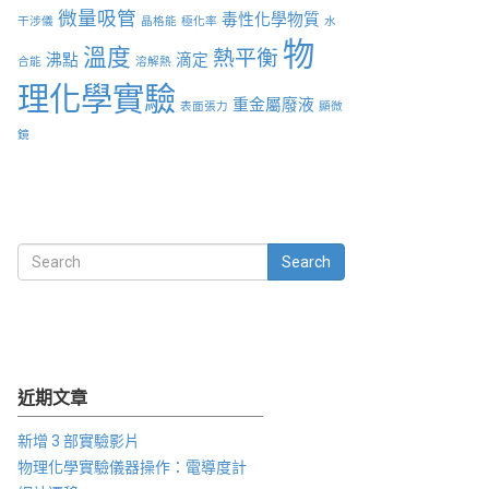
微量吸管
毒性化學物質
干涉儀
晶格能
極化率
水
物
溫度
熱平衡
沸點
滴定
合能
溶解熱
理化學實驗
重金屬廢液
表面張力
顯微
鏡
Search
近期文章
新增 3 部實驗影片
物理化學實驗儀器操作：電導度計